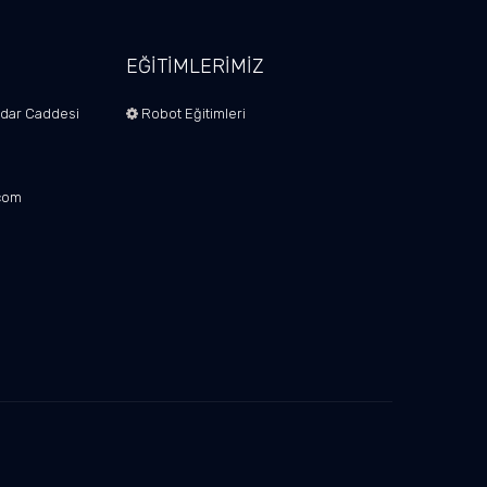
EĞİTİMLERİMİZ
dar Caddesi
Robot Eğitimleri
l
com