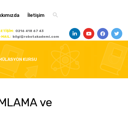
Search Button
kkımızda
İletişim
Search for:
LETİŞİM:
0216 418 67 43
-MAIL:
bilgi@robotakademi.com
İMÜLASYON KURSU
AMLAMA ve