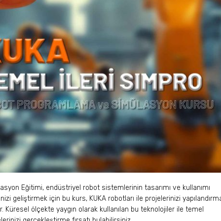
yon Eğitimi, endüstriyel robot sistemlerinin tasarımı ve kullanımı
nizi geliştirmek için bu kurs, KUKA robotları ile projelerinizi yapılandırm
 Küresel ölçekte yaygın olarak kullanılan bu teknolojiler ile temel
inizi gerçekleştirme fırsatı bulabilirsiniz.