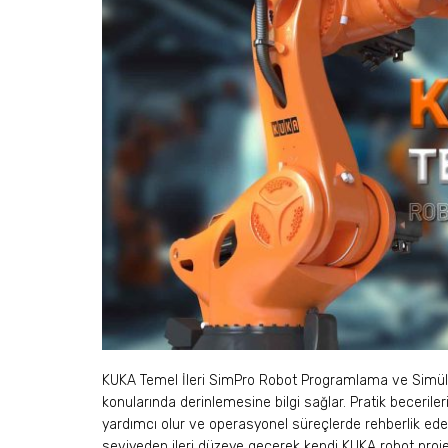
KUKA Temel İleri SimPro Robot Programlama ve Simülas
konularında derinlemesine bilgi sağlar. Pratik becerileri
yardımcı olur ve operasyonel süreçlerde rehberlik eder.
seviyeden ileri düzeye geçerek kendi KUKA robot projeler