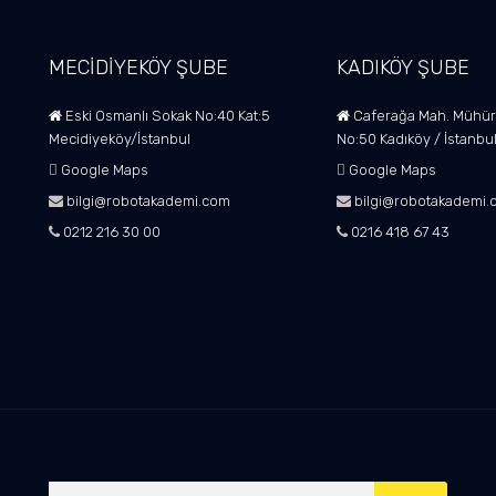
MECİDİYEKÖY ŞUBE
KADIKÖY ŞUBE
Eski Osmanlı Sokak No:40 Kat:5
Caferağa Mah. Mühür
Mecidiyeköy/İstanbul
No:50 Kadıköy / İstanbu
Google Maps
Google Maps
bilgi@robotakademi.com
bilgi@robotakademi.
0212 216 30 00
0216 418 67 43