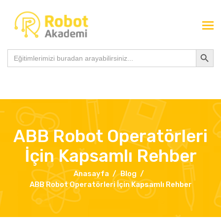
Search Button
Search
for:
ABB Robot Operatörleri
İçin Kapsamlı Rehber
Anasayfa
Blog
ABB Robot Operatörleri İçin Kapsamlı Rehber